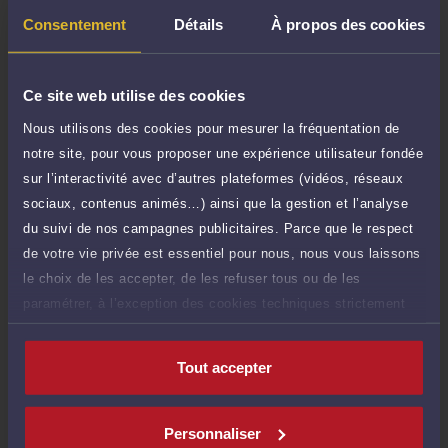
50 €
Réponse concise à votre question (moins
TTC
Consentement
Détails
À propos des cookies
de 1.000 caractères)
Poser une question
Ce site web utilise des cookies
Consultation écrite
Nous utilisons des cookies pour mesurer la fréquentation de
180 €
Etude de votre dossier + possibilité
notre site, pour vous proposer une expérience utilisateur fondée
TTC
d'ajout d'une pièce jointe
sur l’interactivité avec d’autres plateformes (vidéos, réseaux
sociaux, contenus animés…) ainsi que la gestion et l’analyse
Consulter par écrit
du suivi de nos campagnes publicitaires. Parce que le respect
Voir sa Grille indicative des Honoraires
de votre vie privée est essentiel pour nous, nous vous laissons
le choix de les accepter, de les refuser tous ou de les
paramétrer, à l’exception des cookies techniques strictement
nécessaires au fonctionnement du site.
Compétences
Tout accepter
Droit de la famille, des personnes et de leur patrimoine
Personnaliser