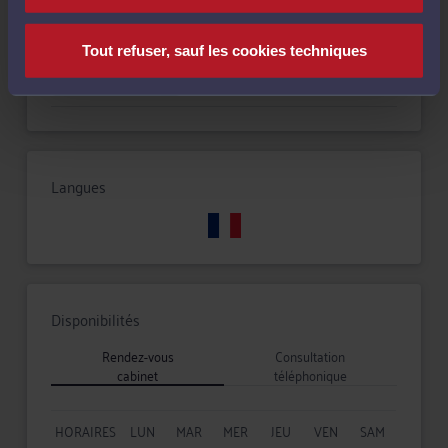
Droit pénal
Tout refuser, sauf les cookies techniques
Droit immobilier
Langues
Disponibilités
Rendez-vous
Consultation
cabinet
téléphonique
HORAIRES
LUN
MAR
MER
JEU
VEN
SAM