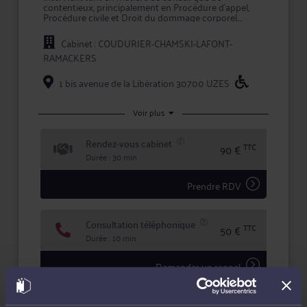
contentieux, principalement en Procédure d'appel,
Procédure civile et Droit du dommage corporel.
Maître RAMACKERS apporte à ses clients la
Cabinet : COUDURIER-CHAMSKI-LAFONT-
compétence et la réactivité indispensables à leur
RAMACKERS
information et à la défense de leurs intérêts, tant en
conseil que lors d'une procédure judiciaire.
1 bis avenue de la Libération 30700 UZES
En confiant un dossier à Maître RAMACKERS, vous
bénéficiez d'une confidentialité totale dans le
traitement de votre dossier et des garanties qu'offre
Voir plus
la profession d'avocat en matière d'expertise et de
sécurité.
Rendez-vous cabinet
TTC
90 €
Durée : 30 min
Prendre RDV
Consultation téléphonique
TTC
50 €
Durée : 10 min
Demander un rappel
Question simple