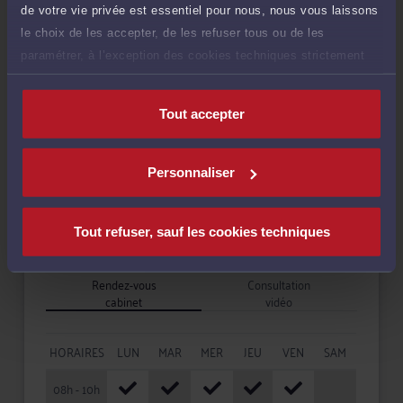
de votre vie privée est essentiel pour nous, nous vous laissons
Droit pénal
le choix de les accepter, de les refuser tous ou de les
paramétrer, à l’exception des cookies techniques strictement
nécessaires au fonctionnement du site.
Tout accepter
Langues
Personnaliser
Tout refuser, sauf les cookies techniques
Disponibilités
Rendez-vous
Consultation
cabinet
vidéo
HORAIRES
LUN
MAR
MER
JEU
VEN
SAM
08h - 10h