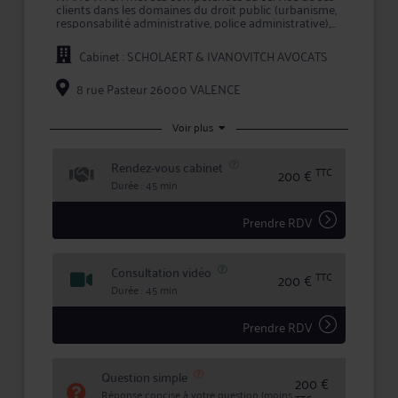
clients dans les domaines du droit public (urbanisme,
responsabilité administrative, police administrative),
en droit immobilier, en droit des assurances mais
également en droit pénal pour la défense des auteurs
Cabinet : SCHOLAERT & IVANOVITCH AVOCATS
et des victimes.
Pour toute problématique dans ses champs de
8 rue Pasteur 26000 VALENCE
compétence, Me IVANOVITCH vous conseille
efficacement et vous assiste en justice, que ce soit en
demande ou pour défendre vos intérêts.
Voir plus
Maître IVANOVITCH met ses compétences au service
Rendez-vous cabinet
de chacun de ses clients en leur garantissant
TTC
200 €
expertise juridique, rigueur et confidentialité dans le
Durée : 45 min
traitement de leur dossier.
Prendre RDV
Consultation vidéo
TTC
200 €
Durée : 45 min
Prendre RDV
Question simple
200 €
Réponse concise à votre question (moins