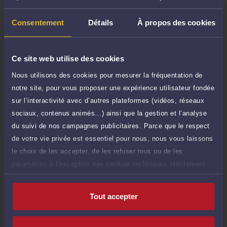
Demander un rappel
Consentement
Détails
À propos des cookies
Question simple
60 €
Réponse concise à votre question (moins
Ce site web utilise des cookies
TTC
de 1.000 caractères)
Nous utilisons des cookies pour mesurer la fréquentation de
Poser une question
notre site, pour vous proposer une expérience utilisateur fondée
sur l’interactivité avec d’autres plateformes (vidéos, réseaux
sociaux, contenus animés…) ainsi que la gestion et l’analyse
Consultation écrite
300 €
Etude de votre dossier + possibilité
du suivi de nos campagnes publicitaires. Parce que le respect
TTC
d'ajout d'une pièce jointe
de votre vie privée est essentiel pour nous, nous vous laissons
le choix de les accepter, de les refuser tous ou de les
Consulter par écrit
paramétrer, à l’exception des cookies techniques strictement
Voir sa Grille indicative des Honoraires
nécessaires au fonctionnement du site.
Tout accepter
Compétences