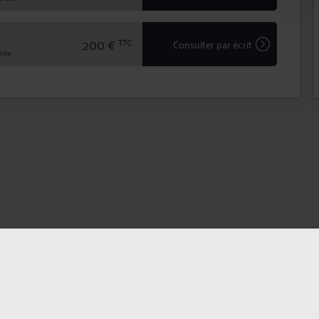
200 €
TTC
Consulter par écrit
inte