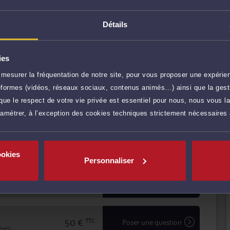
seil en amont des conflits, et comme avocat chargé
naux, que ce soit en défense, ou pour engager une
Détails
ticulière à l'écoute et au dialogue, et vous aide à
ité juridique.
ies
r plus
mesurer la fréquentation de notre site, pour vous proposer une expérien
ateformes (vidéos, réseaux sociaux, contenus animés…) ainsi que la gesti
90 €
TTC
Prendre RDV
ue le respect de votre vie privée est essentiel pour nous, nous vous la
ramétrer, à l’exception des cookies techniques strictement nécessaires
90 €
TTC
Prendre RDV
ookies
Personnaliser
50 €
TTC
Demander un rappel
50 €
TTC
Poser une question
res)