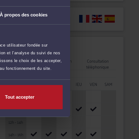
À propos des cookies
Langues
ce utilisateur fondée sur
Disponibilités
on et l’analyse du suivi de nos
Rendez-vous
Consultation
Consultation
issons le choix de les accepter,
cabinet
vidéo
téléphonique
 au fonctionnement du site.
HORAIRES
LUN
MAR
MER
JEU
VEN
SAM
08h - 10h
Tout accepter
10h - 12h
12h - 14h
14h - 16h