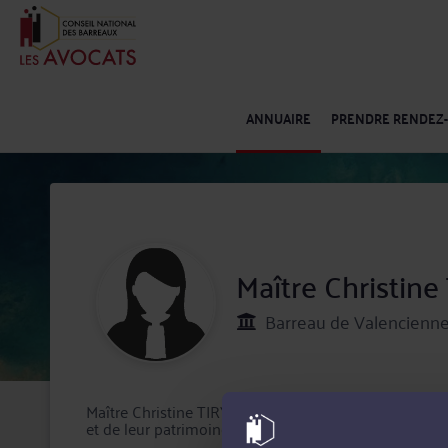
ANNUAIRE
PRENDRE RENDEZ
Maître Christin
Barreau de Valencienne
Maître Christine TIRY-PERREAU exerce à Valenciennes
et de leur patrimoine, Droit pénal et Droit du domma