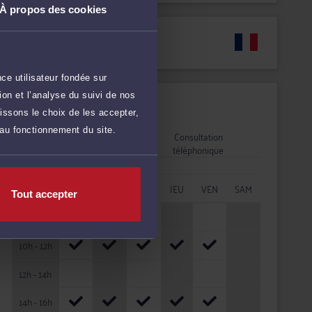
À propos des cookies
Langues
ce utilisateur fondée sur
on et l’analyse du suivi de nos
Disponibilités
issons le choix de les accepter,
 au fonctionnement du site.
Rendez-vous
Consultation
cabinet
téléphonique
HORAIRES
LUN
MAR
MER
JEU
VEN
SAM
Tout accepter
08h - 10h
10h - 12h
12h - 14h
14h - 16h