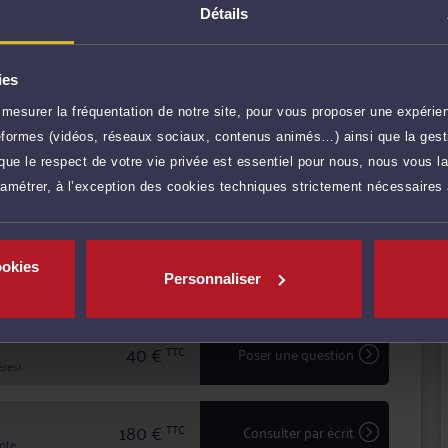
tion, Droit du travail et social et Baux commerciaux et
Détails
a réactivité indispensables à leur information et à la
ne procédure judiciaire.
ies
z d'une confidentialité totale dans le traitement de
mesurer la fréquentation de notre site, pour vous proposer une expérien
'avocat en matière d'expertise et de sécurité.
r plus
ateformes (vidéos, réseaux sociaux, contenus animés…) ainsi que la gesti
ue le respect de votre vie privée est essentiel pour nous, nous vous la
ramétrer, à l’exception des cookies techniques strictement nécessaires
80 €
TTC
Prendre RDV
ookies
50 €
TTC
Demander un rappel
Personnaliser
40 €
TTC
Poser une question
res)
180 €
TTC
Consulter par écrit
inte