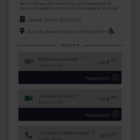
de conseil que de contentieux, principalement en
Droit du travail et social, Droit immobilier et Droit de
la famille, des personnes et de leur patrimoine.
Cabinet : DUVAL BÉNÉDICTE
Maître DUVAL apporte à ses clients la compétence et
la réactivité indispensables à leur information et à la
défense de leurs intérêts, tant en conseil que lors
1A, rue du Beau Rang 59237 VERLINGHEM
d'une procédure judiciaire.
En prenant conseil ou en confiant la défense de vos
Voir plus
intérêts à Me DUVAL, vous bénéficiez d'une écoute
active, de compétences certifiées, et d'une totale
Rendez-vous cabinet
confidentialité dans le traitement de votre dossier.
TTC
120 €
Durée : 60 min
Prendre RDV
Consultation vidéo
TTC
120 €
Durée : 60 min
Prendre RDV
Consultation téléphonique
TTC
60 €
Durée : 30 min