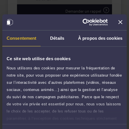
Demander un rappel
Question simple
90 €
Réponse concise à votre question (moins
TTC
de 1.000 caractères)
Consentement
Détails
À propos des cookies
Poser une question
Ce site web utilise des cookies
Consultation écrite
480 €
Nous utilisons des cookies pour mesurer la fréquentation de
Etude de votre dossier + possibilité
TTC
notre site, pour vous proposer une expérience utilisateur fondée
d'ajout d'une pièce jointe
sur l’interactivité avec d’autres plateformes (vidéos, réseaux
Consulter par écrit
sociaux, contenus animés…) ainsi que la gestion et l’analyse
du suivi de nos campagnes publicitaires. Parce que le respect
Payer des honoraires ou une facture
de votre vie privée est essentiel pour nous, nous vous laissons
Vous souhaitez payer une facture ou des
le choix de les accepter, de les refuser tous ou de les
honoraires à l’avocat par Carte Bancaire.
paramétrer, à l’exception des cookies techniques strictement
nécessaires au fonctionnement du site.
Payer