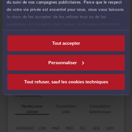
du suivi de nos campagnes publicitaires. Parce que le respect
de votre vie privée est essentiel pour nous, nous vous laissons
Demander un rappel
le choix de les accepter, de les refuser tous ou de les
paramétrer, à l’exception des cookies techniques strictement
nécessaires au fonctionnement du site.
Tout accepter
Compétences
Droit fiscal et droit douanier
Personnaliser
Tout refuser, sauf les cookies techniques
Disponibilités
Rendez-vous
Consultation
Consultation
cabinet
vidéo
téléphonique
HORAIRES
LUN
MAR
MER
JEU
VEN
SAM