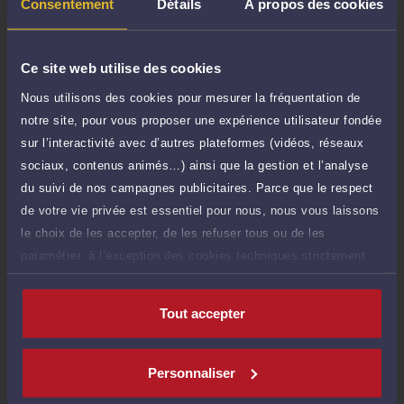
TTC
Consentement
Détails
À propos des cookies
de 1.000 caractères)
Poser une question
Ce site web utilise des cookies
Consultation écrite
Nous utilisons des cookies pour mesurer la fréquentation de
150 €
Etude de votre dossier + possibilité
notre site, pour vous proposer une expérience utilisateur fondée
TTC
d'ajout d'une pièce jointe
sur l’interactivité avec d’autres plateformes (vidéos, réseaux
sociaux, contenus animés…) ainsi que la gestion et l’analyse
Consulter par écrit
du suivi de nos campagnes publicitaires. Parce que le respect
de votre vie privée est essentiel pour nous, nous vous laissons
le choix de les accepter, de les refuser tous ou de les
paramétrer, à l’exception des cookies techniques strictement
Compétences
nécessaires au fonctionnement du site.
Tout accepter
Droit de la famille, des personnes et de leur patrimoine
Personnaliser
Droit pénal