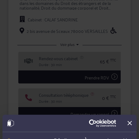
dans les domaines du Droit des étrangers et de la
nationalité, Droit du dommage corporel et Droit
international et de l'Union européenne.
Cabinet : CALAF SANDRINE
Maître CALAF apporte à ses clients la compétence et
la réactivité indispensables à leur information et à la
défense de leurs intérêts, tant en conseil que lors
2 bis avenue de Sceaux 78000 VERSAILLES
d'une procédure judiciaire.
Maître CALAF s'efforce de créer une relation de
Voir plus
confiance et de transparence avec ses clients pour
mettre en oeuvre la meilleure stratégie possible, et
Rendez-vous cabinet
lors de litiges, défendre leurs intérêts avec ténacité et
TTC
65 €
efficacité.
Durée : 30 min
Prendre RDV
Consultation téléphonique
TTC
0 €
Durée : 30 min
Demander un rappel
Question simple
25 €
Réponse concise à votre question (moins