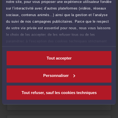
notre site, pour vous proposer une expérience utilisateur fondée
sur l’interactivité avec d’autres plateformes (vidéos, réseaux
Compétences
sociaux, contenus animés…) ainsi que la gestion et l’analyse
du suivi de nos campagnes publicitaires. Parce que le respect
de votre vie privée est essentiel pour nous, nous vous laissons
Droit de la famille, des personnes et de leur patrimoine
le choix de les accepter, de les refuser tous ou de les
paramétrer, à l’exception des cookies techniques strictement
Droit du travail
nécessaires au fonctionnement du site.
Tout accepter
Droit du crédit et de la consommation
Personnaliser
Langues
Tout refuser, sauf les cookies techniques