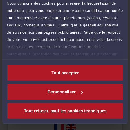
TTC
de 1.000 caractères)
Nous utilisons des cookies pour mesurer la fréquentation de
notre site, pour vous proposer une expérience utilisateur fondée
Poser une question
sur l’interactivité avec d’autres plateformes (vidéos, réseaux
sociaux, contenus animés…) ainsi que la gestion et l’analyse
du suivi de nos campagnes publicitaires. Parce que le respect
de votre vie privée est essentiel pour nous, nous vous laissons
le choix de les accepter, de les refuser tous ou de les
Compétences
paramétrer, à l’exception des cookies techniques strictement
nécessaires au fonctionnement du site.
Droit du numérique et des communications
Tout accepter
Droit de la propriété intellectuelle
Personnaliser
Tout refuser, sauf les cookies techniques
Langues