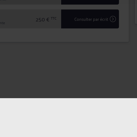
250 €
TTC
Consulter par écrit
inte