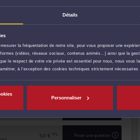
 amont des conflits, et comme avocat chargé d'assurer
 ce soit en défense, ou pour engager une procédure
Détails
re à l'écoute et au dialogue, et vous aide à faire valoir
e.
ies
r plus
mesurer la fréquentation de notre site, pour vous proposer une expérien
ateformes (vidéos, réseaux sociaux, contenus animés…) ainsi que la gesti
125 €
TTC
Prendre RDV
ue le respect de votre vie privée est essentiel pour nous, nous vous la
ramétrer, à l’exception des cookies techniques strictement nécessaires
125 €
TTC
Prendre RDV
ookies
Personnaliser
35 €
TTC
Demander un rappel
50 €
TTC
Poser une question
res)