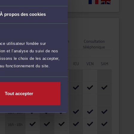
Langues
À propos des cookies
Disponibilités
Rendez-vous
Consultation
Consultation
ce utilisateur fondée sur
cabinet
vidéo
téléphonique
on et l’analyse du suivi de nos
issons le choix de les accepter,
HORAIRES
LUN
MAR
MER
JEU
VEN
SAM
 au fonctionnement du site.
08h - 10h
10h - 12h
Tout accepter
12h - 14h
14h - 16h
16h - 18h