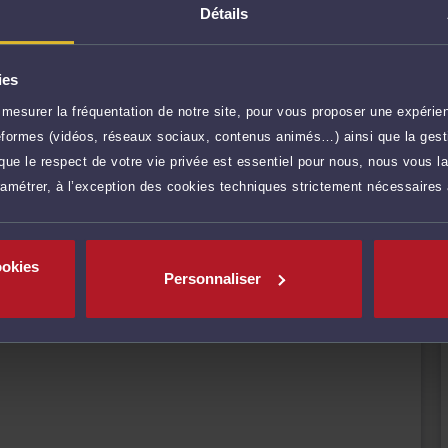
restations de conseil, comme les consultations
Détails
procédure, en passant par la prise en charge des
cun de ses clients en leur garantissant expertise
ies
itement de leur dossier.
mesurer la fréquentation de notre site, pour vous proposer une expérien
r plus
ateformes (vidéos, réseaux sociaux, contenus animés…) ainsi que la gesti
ue le respect de votre vie privée est essentiel pour nous, nous vous la
ramétrer, à l’exception des cookies techniques strictement nécessaires
60 €
TTC
Prendre RDV
ookies
300 €
TTC
Consulter par écrit
Personnaliser
inte