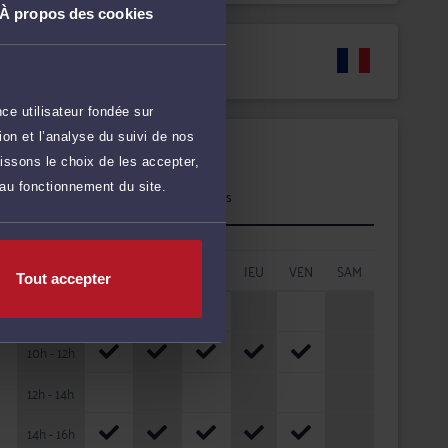
À propos des cookies
Langues
ce utilisateur fondée sur
on et l’analyse du suivi de nos
Disponibilités
issons le choix de les accepter,
 au fonctionnement du site.
Rendez-vous
cabinet
HORAIRES
LUN
MAR
MER
JEU
VEN
SAM
Tout accepter
08h - 10h
10h - 12h
12h - 14h
14h - 16h