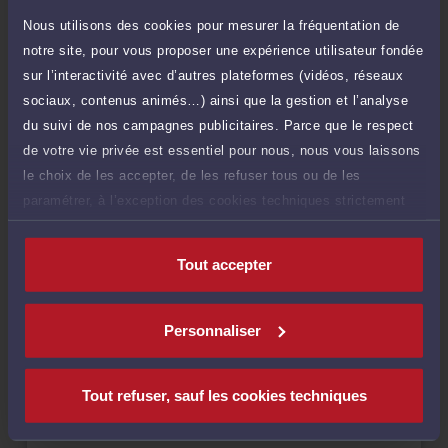
Nous utilisons des cookies pour mesurer la fréquentation de
Demander un rappel
notre site, pour vous proposer une expérience utilisateur fondée
sur l’interactivité avec d’autres plateformes (vidéos, réseaux
Question simple
40 €
sociaux, contenus animés…) ainsi que la gestion et l’analyse
Réponse concise à votre question (moins
TTC
du suivi de nos campagnes publicitaires. Parce que le respect
de 1.000 caractères)
de votre vie privée est essentiel pour nous, nous vous laissons
Poser une question
le choix de les accepter, de les refuser tous ou de les
paramétrer, à l’exception des cookies techniques strictement
Consultation écrite
nécessaires au fonctionnement du site.
150 €
Etude de votre dossier + possibilité
TTC
Tout accepter
d'ajout d'une pièce jointe
Consulter par écrit
Personnaliser
Tout refuser, sauf les cookies techniques
Langues