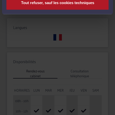
Tout refuser, sauf les cookies techniques
Langues
Disponibilités
Rendez-vous
Consultation
cabinet
téléphonique
HORAIRES
LUN
MAR
MER
JEU
VEN
SAM
08h - 10h
10h - 12h