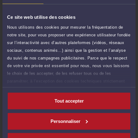
TTC
de 1.000 caractères)
Poser une question
Ce site web utilise des cookies
Nous utilisons des cookies pour mesurer la fréquentation de
Consultation écrite
200 €
notre site, pour vous proposer une expérience utilisateur fondée
Etude de votre dossier + possibilité
TTC
sur l’interactivité avec d’autres plateformes (vidéos, réseaux
d'ajout d'une pièce jointe
sociaux, contenus animés…) ainsi que la gestion et l’analyse
Consulter par écrit
du suivi de nos campagnes publicitaires. Parce que le respect
de votre vie privée est essentiel pour nous, nous vous laissons
Voir sa Grille indicative des Honoraires
le choix de les accepter, de les refuser tous ou de les
paramétrer, à l’exception des cookies techniques strictement
nécessaires au fonctionnement du site.
Compétences
Tout accepter
Droit commercial, des affaires et de la concurrence
Personnaliser
Droit des sociétés