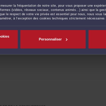
mesurer la fréquentation de notre site, pour vous proposer une expérien
ctions (prix cession
ateformes (vidéos, réseaux sociaux, contenus animés…) ainsi que la gesti
ue le respect de votre vie privée est essentiel pour nous, nous vous la
ramétrer, à l’exception des cookies techniques strictement nécessaires
ookies
eurl, sasu, ...)
Personnaliser