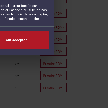
ce utilisateur fondée sur
on et l’analyse du suivi de nos
2 €
Prendre RDV >
issons le choix de les accepter,
 au fonctionnement du site.
Prendre RDV >
2 €
Prendre RDV >
2 €
Tout accepter
Prendre RDV >
3 €
Prendre RDV >
2 €
Prendre RDV >
3 €
Prendre RDV >
1 €