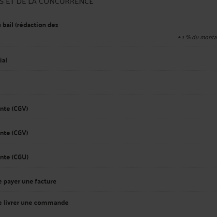
ES ET DE LA CONCURRENCE
bail (rédaction des
+
1
% du montan
ial
nte (CGV)
nte (CGV)
ente (CGU)
 payer une facture
de livrer une commande