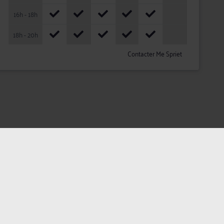
16h - 18h
18h - 20h
Contacter Me Spriet
ateurs
Plan du site
Assistance