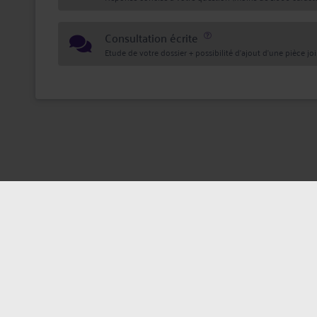
Consultation écrite
Etude de votre dossier + possibilité d'ajout d'une pièce jo
Mentions légales
Politique de confi