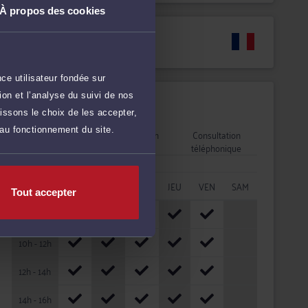
À propos des cookies
Langues
ce utilisateur fondée sur
on et l’analyse du suivi de nos
Disponibilités
issons le choix de les accepter,
 au fonctionnement du site.
Rendez-vous
Consultation
Consultation
cabinet
vidéo
téléphonique
HORAIRES
LUN
MAR
MER
JEU
VEN
SAM
Tout accepter
08h - 10h
10h - 12h
12h - 14h
14h - 16h