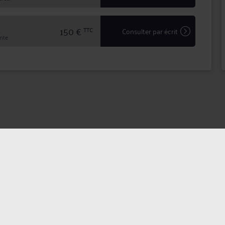
150 €
TTC
Consulter par écrit
inte
dentialité
Politique des cookies
CGU avocat
CGUV Utilis