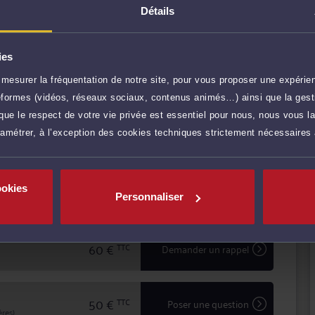
ET permet d'assurer une prestation de conseil à valeur
Détails
vant les tribunaux.
cun de ses clients en leur garantissant expertise
itement de leur dossier.
ies
mesurer la fréquentation de notre site, pour vous proposer une expérien
r plus
ateformes (vidéos, réseaux sociaux, contenus animés…) ainsi que la gesti
ue le respect de votre vie privée est essentiel pour nous, nous vous la
ramétrer, à l’exception des cookies techniques strictement nécessaires
75 €
TTC
Prendre RDV
ookies
75 €
TTC
Prendre RDV
Personnaliser
60 €
TTC
Demander un rappel
50 €
TTC
Poser une question
res)