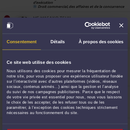
d'exécution
Droit commercial, des affaires et de la concurrence
467
ME MASAKO TSUJI
212 RUE DE VAUGIRARD 75015 PARIS
Accepte les consultations vidéo
Droit commercial, des affaires et de la concurrence
Droit des sociétés
Droit des étrangers et de la nationalité
Consentement
Détails
À propos des cookies
ME HÉLOÏSE JOSEPH
4 place Pey Berland 33000 BORDEAUX
Ce site web utilise des cookies
Droit du sport
468
Droit du travail
Nous utilisons des cookies pour mesurer la fréquentation de
Droit public
notre site, pour vous proposer une expérience utilisateur fondée
sur l’interactivité avec d’autres plateformes (vidéos, réseaux
sociaux, contenus animés…) ainsi que la gestion et l’analyse
ME ANNE FARAUT PARLANTI
du suivi de nos campagnes publicitaires. Parce que le respect
41, rue du Capitaine Guynemer 92925 PARIS LA
de votre vie privée est essentiel pour nous, nous vous laissons
DEFENSE CEDEX
le choix de les accepter, de les refuser tous ou de les
Droit des sociétés
paramétrer, à l’exception des cookies techniques strictement
Droit fiscal et droit douanier
nécessaires au fonctionnement du site.
469
ME THIERRY ANDRÉ
22 RUE LA CONDAMINE 75017 PARIS