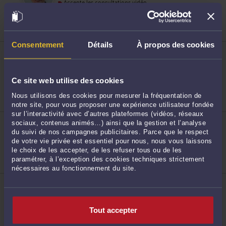
Accepte les consultations vidéo
Droit des associations et des fondations
Droit des sociétés
Consentement
Détails
À propos des cookies
ME SANDRINE JOMET
12 B rue de Garibaldi 69580 SATHONAY CAMP
Accepte les consultations vidéo
48
Droit commercial, des affaires et de la concurrence
Ce site web utilise des cookies
Droit de la famille, des personnes et de leur
patrimoine
Nous utilisons des cookies pour mesurer la fréquentation de
Droit du dommage corporel
notre site, pour vous proposer une expérience utilisateur fondée
sur l’interactivité avec d’autres plateformes (vidéos, réseaux
ME KATY BOUCHERIT
sociaux, contenus animés…) ainsi que la gestion et l’analyse
6 Allée des Pavillons 15250 JUSSAC
du suivi de nos campagnes publicitaires. Parce que le respect
Droit rural
de votre vie privée est essentiel pour nous, nous vous laissons
49
Droit de la famille, des personnes et de leur
le choix de les accepter, de les refuser tous ou de les
patrimoine
paramétrer, à l’exception des cookies techniques strictement
Droit pénal
nécessaires au fonctionnement du site.
ME AYMERIC COUILLAUD
8 rue de la République 45000 ORLEANS
Accepte les consultations vidéo
Tout accepter
Droit commercial, des affaires et de la concurrence
Droit du travail