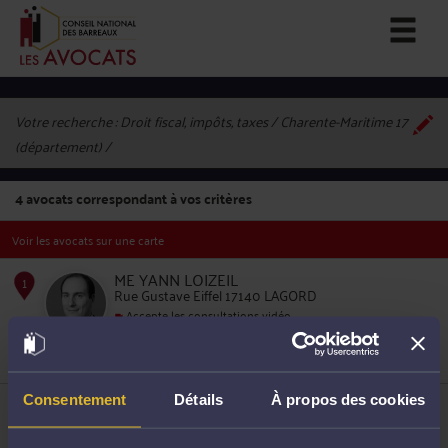
Votre recherche :
Droit fiscal, impôts, taxes / Charente-Maritime 17
(département)
4
avocats correspondant à vos critères
Voir les avocats sur une carte
ME YANN LOIZEIL
Rue Gustave Eiffel 17140 LAGORD
Accepte les consultations vidéo
Droit fiscal et droit douanier
1
Droit des sociétés
Droit de la propriété intellectuelle
ME JEAN CAUCANAS
Consentement
Détails
À propos des cookies
9 rue Augustin Fresnel 17182 PERIGNY
Accepte les consultations vidéo