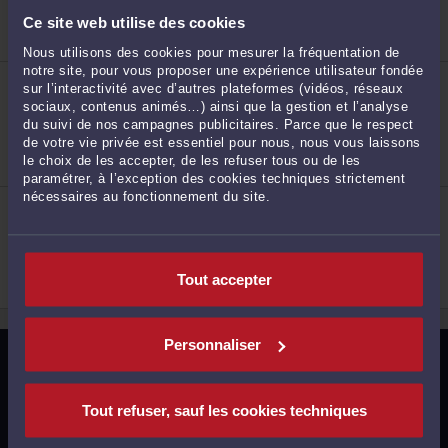
Droit fiscal et droit douanier
Ce site web utilise des cookies
Droit des sociétés
Droit des associations et fondations
Nous utilisons des cookies pour mesurer la fréquentation de
2
notre site, pour vous proposer une expérience utilisateur fondée
ME CÉCILE BERTON
sur l’interactivité avec d’autres plateformes (vidéos, réseaux
9 Rue Louis de Foix 17200 ROYAN
sociaux, contenus animés…) ainsi que la gestion et l’analyse
Accepte les consultations vidéo
du suivi de nos campagnes publicitaires. Parce que le respect
Droit fiscal et droit douanier
de votre vie privée est essentiel pour nous, nous vous laissons
Droit commercial, des affaires et de la concurrence
le choix de les accepter, de les refuser tous ou de les
Droit des sociétés
paramétrer, à l’exception des cookies techniques strictement
nécessaires au fonctionnement du site.
ME REBECCA REMOND
3
77 Cours National 17100 SAINTES
Fiscalité des particuliers
Droit de la famille, des personnes et de leur
patrimoine
Tout accepter
Droit pénal
Personnaliser
MENTIONS LÉGALES
4
POLITIQUE DE CONFIDENTIALITÉ
Tout refuser, sauf les cookies techniques
POLITIQUE DES COOKIES