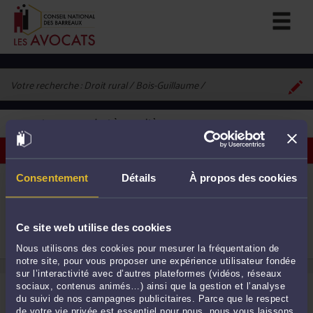
Votre recherche :
Droit rural / Bois-Guillaume
1
avocat correspondant à vos critères
Voir les avocats sur une carte
ME AURÉLIEN BECHE
Consentement
Détails
À propos des cookies
121 ancienne route de Darnétal 76230 BOIS
GUILLAUME
Baux ruraux et entreprise agricole
1
Procédure civile
Ce site web utilise des cookies
Droit de la famille, des personnes et de leur
patrimoine
Nous utilisons des cookies pour mesurer la fréquentation de
notre site, pour vous proposer une expérience utilisateur fondée
sur l’interactivité avec d’autres plateformes (vidéos, réseaux
sociaux, contenus animés…) ainsi que la gestion et l’analyse
du suivi de nos campagnes publicitaires. Parce que le respect
de votre vie privée est essentiel pour nous, nous vous laissons