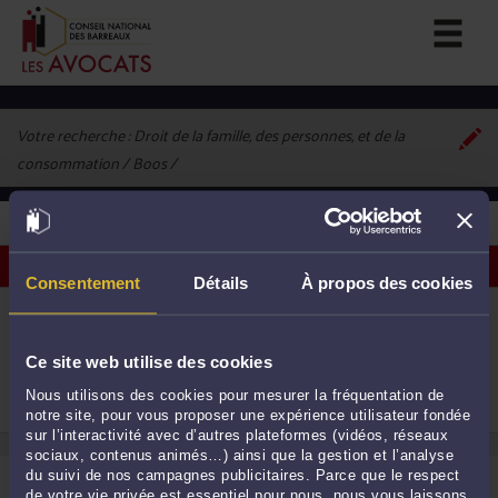
Votre recherche :
Droit de la famille, des personnes, et de la
consommation / Boos
1
avocat correspondant à vos critères
Voir les avocats sur une carte
Consentement
Détails
À propos des cookies
ME SYLVIE MOMBELLET
266 rue de la Chesnaie 76520 BOOS
Accepte les consultations vidéo
Ce site web utilise des cookies
Droit de la famille, des personnes et de leur
1
patrimoine
Nous utilisons des cookies pour mesurer la fréquentation de
Droit international et de l'Union européenne
notre site, pour vous proposer une expérience utilisateur fondée
sur l’interactivité avec d’autres plateformes (vidéos, réseaux
sociaux, contenus animés…) ainsi que la gestion et l’analyse
du suivi de nos campagnes publicitaires. Parce que le respect
de votre vie privée est essentiel pour nous, nous vous laissons