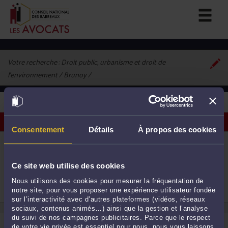
Votre recherche :
Droit public, urbanisme et droit de
l'environnement / Brunoy
1
avocat correspondant à vos critères
Voir les avocats sur une carte
Consentement
Détails
À propos des cookies
ME ADRIEN PONELLE
12 BIS Rue de Mandres 91800 BRUNOY
Accepte les consultations vidéo
Ce site web utilise des cookies
Droit public
1
Droit immobilier
Nous utilisons des cookies pour mesurer la fréquentation de
Droit de la famille, des personnes et de leur
notre site, pour vous proposer une expérience utilisateur fondée
patrimoine
sur l’interactivité avec d’autres plateformes (vidéos, réseaux
sociaux, contenus animés…) ainsi que la gestion et l’analyse
du suivi de nos campagnes publicitaires. Parce que le respect
de votre vie privée est essentiel pour nous, nous vous laissons