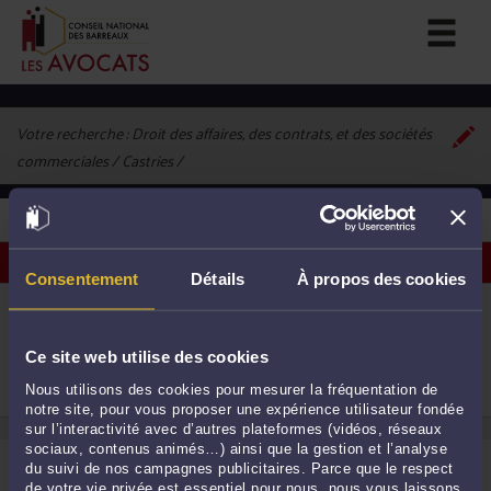
Votre recherche :
Droit des affaires, des contrats, et des sociétés
commerciales / Castries
1
avocat correspondant à vos critères
Voir les avocats sur une carte
Consentement
Détails
À propos des cookies
ME MURIELLE CHARON
71 rue Antoine Firbo 34160 CASTRIES
Droit commercial, des affaires et de la concurrence
Ce site web utilise des cookies
Droit de la famille, des personnes et de leur
patrimoine
1
Nous utilisons des cookies pour mesurer la fréquentation de
Droit du travail
notre site, pour vous proposer une expérience utilisateur fondée
sur l’interactivité avec d’autres plateformes (vidéos, réseaux
sociaux, contenus animés…) ainsi que la gestion et l’analyse
du suivi de nos campagnes publicitaires. Parce que le respect
de votre vie privée est essentiel pour nous, nous vous laissons