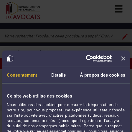
Votre recherche :
Procédure civile, procédure d'appel / Croix
1
avocat correspondant à vos critères
Voir les avocats sur une carte
ME ELIANE DILLY
Consentement
Détails
À propos des cookies
3, rue de la Chasse 59170 CROIX
Procédure civile
Droit de la famille, des personnes et de leur
1
patrimoine
Ce site web utilise des cookies
Droit pénal
Nous utilisons des cookies pour mesurer la fréquentation de
notre site, pour vous proposer une expérience utilisateur fondée
sur l’interactivité avec d’autres plateformes (vidéos, réseaux
sociaux, contenus animés…) ainsi que la gestion et l’analyse
du suivi de nos campagnes publicitaires. Parce que le respect
de votre vie privée est essentiel pour nous, nous vous laissons