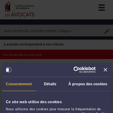
Votre recherche :
Droit des enfants / Dieppe
3
avocats correspondant à vos critères
Voir les avocats sur une carte
ME MÉLANIE DERNY
22 rue de l'Oranger 76200 DIEPPE
Droit des enfants
Procédure d'appel
1
Procédure civile
Consentement
Détails
À propos des cookies
ME MARIE MALEC
32 RUE JEAN RIBAULT 76200 DIEPPE
Ce site web utilise des cookies
Droit des enfants
Nous utilisons des cookies pour mesurer la fréquentation de
Droit du crédit et de la consommation