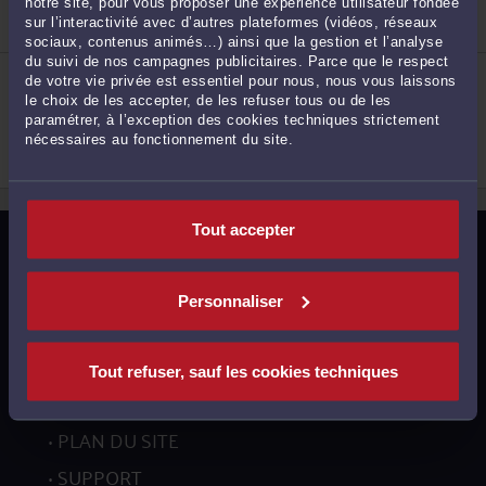
Droit pénal
notre site, pour vous proposer une expérience utilisateur fondée
sur l’interactivité avec d’autres plateformes (vidéos, réseaux
2
sociaux, contenus animés…) ainsi que la gestion et l’analyse
du suivi de nos campagnes publicitaires. Parce que le respect
ME SYLVIE AMISSE DUVAL
de votre vie privée est essentiel pour nous, nous vous laissons
8 RUE TOUSTAIN 76200 DIEPPE
le choix de les accepter, de les refuser tous ou de les
Accepte les consultations vidéo
paramétrer, à l’exception des cookies techniques strictement
Droit des enfants
nécessaires au fonctionnement du site.
Procédure d'appel
Procédure civile
3
Tout accepter
MENTIONS LÉGALES
POLITIQUE DE CONFIDENTIALITÉ
Personnaliser
POLITIQUE DES COOKIES
CGU AVOCATS
Tout refuser, sauf les cookies techniques
CGUV UTILISATEURS
PLAN DU SITE
SUPPORT