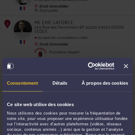
Droit immobilier
Droit public
2
ME ERIC LAFORCE
259 Rue des Ferronniers BP 30206 59503 DOUAI
CEDEX
Accepte les consultations vidéo
Droit immobilier
Procédure d'appel
Droit de la famille, des personnes et de leur
3
patrimoine
ME AMÉLIE BAUDUIN
78 rue des Minimes 59500 DOUAI
Consentement
Détails
À propos des cookies
Accepte les consultations vidéo
Droit immobilier
Droit public
Ce site web utilise des cookies
ME ALAIN COCKENPOT
Nous utilisons des cookies pour mesurer la fréquentation de
158 rue des ferronniers 59500 DOUAI
notre site, pour vous proposer une expérience utilisateur fondée
Accepte les consultations vidéo
sur l’interactivité avec d’autres plateformes (vidéos, réseaux
Droit immobilier
4
sociaux, contenus animés…) ainsi que la gestion et l’analyse
Droit de la famille, des personnes et de leur
du suivi de nos campagnes publicitaires. Parce que le respect