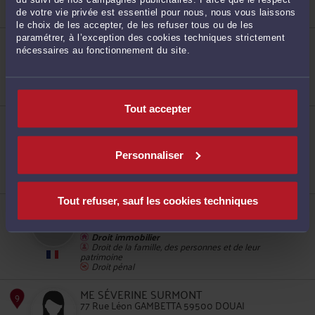
patrimoine
Droit du travail
de votre vie privée est essentiel pour nous, nous vous laissons
le choix de les accepter, de les refuser tous ou de les
paramétrer, à l’exception des cookies techniques strictement
ME MARINE PEDRO
78 rue des minimes 59500 DOUAI
nécessaires au fonctionnement du site.
Accepte les consultations vidéo
Droit immobilier
5
Droit public
Tout accepter
ME INES KERRAR
77 Rue Léon Gambetta 59500 DOUAI
Accepte les consultations vidéo
Personnaliser
Droit immobilier
Droit de la protection des données personnelles
Procédure civile
Tout refuser, sauf les cookies techniques
ME JEAN-PIERRE CONGOS
6
18 Rue d'Esquerchin 59500 DOUAI
Droit immobilier
Droit de la famille, des personnes et de leur
patrimoine
Droit pénal
ME SÉVERINE SURMONT
77 Rue Léon GAMBETTA 59500 DOUAI
7