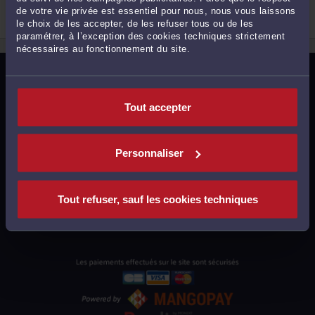
Droit de la famille, des personnes et de leur
de votre vie privée est essentiel pour nous, nous vous laissons
patrimoine
Droit pénal
le choix de les accepter, de les refuser tous ou de les
2
paramétrer, à l’exception des cookies techniques strictement
nécessaires au fonctionnement du site.
MENTIONS LÉGALES
POLITIQUE DE CONFIDENTIALITÉ
Tout accepter
POLITIQUE DES COOKIES
CGU AVOCATS
Personnaliser
CGUV UTILISATEURS
PLAN DU SITE
Tout refuser, sauf les cookies techniques
SUPPORT