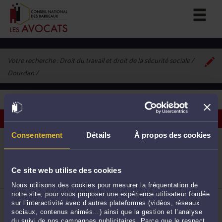
Votre recherche :
Droit du travail et droit de la sécurité sociale /
Dourdan
2
avocats correspondant à vos critères
Voir les avocats sur une carte
Consentement
Détails
À propos des cookies
ME CLOTILDE EFCHIN
1 Rue Balzac 91410 DOURDAN
Droit du travail
Droit pénal
Droit de la famille, des personnes et de leur
Ce site web utilise des cookies
1
patrimoine
Nous utilisons des cookies pour mesurer la fréquentation de
notre site, pour vous proposer une expérience utilisateur fondée
ME VALÉRIE DUBOIS
sur l’interactivité avec d’autres plateformes (vidéos, réseaux
16 Avenue Carnot 91410 DOURDAN
sociaux, contenus animés…) ainsi que la gestion et l’analyse
Droit du travail
du suivi de nos campagnes publicitaires. Parce que le respect