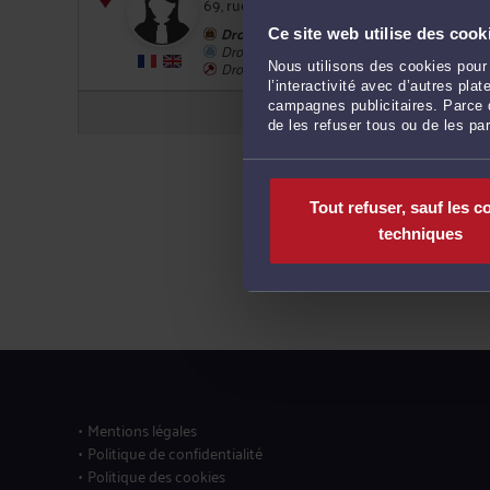
69, rue du Général Leclerc 59510 HEM
Droit du travail
Ce site web utilise des cook
Droit du crédit et de la consommation
Droit des garanties, des sûretés et des mesu
Nous utilisons des cookies pour 
l’interactivité avec d’autres pl
2
campagnes publicitaires. Parce q
de les refuser tous ou de les pa
Tout refuser, sauf les c
techniques
Mentions légales
Politique de confidentialité
Politique des cookies