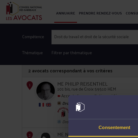
ANNUAIRE
PRENDRE RENDEZ-VOUS
CONSU
Compétence
Droit du travail et droit de la sécurité sociale
Thématique
Filtrer par thématique
2
avocats correspondant à vos critères
ME PHILIP REISENTHEL
101 bis, rue de Croix 59510 HEM
Accepte les consultations vidéo
Droit de la sécurité sociale
1
Procédure d'appel
Droit du crédit et de la consommation
Consentement
ME NATACHA MAREELS-SIMONET