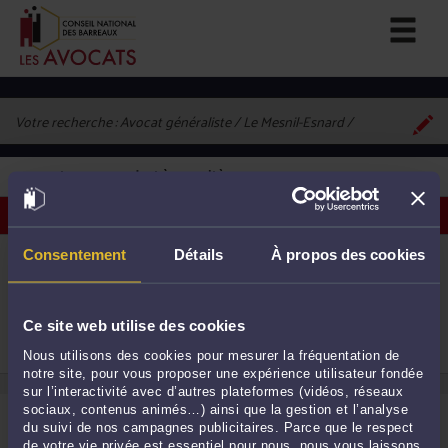
Votre recherche :
Avocat généraliste / Le Mesnil-Esnard
1
avocat correspondant à vos critères
Voir les avocats sur une carte
ME ADRIENNE DURAND
Consentement
Détails
À propos des cookies
28 rue Pierre Dailly 76240 LE MESNIL ESNARD
Accepte les consultations vidéo
Droit de la famille, des personnes et de leur
1
patrimoine
Ce site web utilise des cookies
Droit des enfants
Procédure d'appel
Nous utilisons des cookies pour mesurer la fréquentation de
notre site, pour vous proposer une expérience utilisateur fondée
sur l’interactivité avec d’autres plateformes (vidéos, réseaux
sociaux, contenus animés…) ainsi que la gestion et l’analyse
du suivi de nos campagnes publicitaires. Parce que le respect
de votre vie privée est essentiel pour nous, nous vous laissons