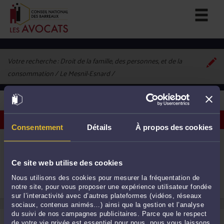
Votre recherche :
Droit de la famille, des personnes, et de la
consommation / Le Mesnil-Esnard
1
avocat correspondant à vos critères
Voir les avocats sur une carte
Consentement
Détails
À propos des cookies
ME ADRIENNE DURAND
28 rue Pierre Dailly 76240 LE MESNIL ESNARD
Accepte les consultations vidéo
Ce site web utilise des cookies
Droit de la famille, des personnes et de leur
1
patrimoine
Nous utilisons des cookies pour mesurer la fréquentation de
Procédure d'appel
notre site, pour vous proposer une expérience utilisateur fondée
Procédure civile
sur l’interactivité avec d’autres plateformes (vidéos, réseaux
sociaux, contenus animés…) ainsi que la gestion et l’analyse
du suivi de nos campagnes publicitaires. Parce que le respect
de votre vie privée est essentiel pour nous, nous vous laissons