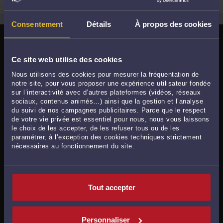
2
Consentement
Détails
À propos des cookies
LES AVOCATS À LES ULIS PAR
DOMAINE DE COMPÉTENCE
Ce site web utilise des cookies
Nous utilisons des cookies pour mesurer la fréquentation de
Avocats généralistes à Les Ulis
notre site, pour vous proposer une expérience utilisateur fondée
sur l’interactivité avec d’autres plateformes (vidéos, réseaux
Avocats en
droit de la famille, des personnes, et de la
sociaux, contenus animés…) ainsi que la gestion et l’analyse
consommation
à Les Ulis
du suivi de nos campagnes publicitaires. Parce que le respect
de votre vie privée est essentiel pour nous, nous vous laissons
Avocats en
droit des enfants
à Les Ulis
le choix de les accepter, de les refuser tous ou de les
paramétrer, à l’exception des cookies techniques strictement
nécessaires au fonctionnement du site.
LES ULIS SE SITUE DANS LE DÉPARTEMENT DE
L'ESSONNE
ACCÉDER À LA LISTE DES AVOCATS DU
Tout accepter
DÉPARTEMENT DE L'ESSONNE >
Personnaliser