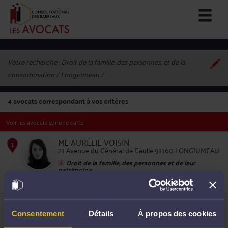
Votre recherche :
Droit de la famille, des personnes, et de la
consommation / Longjumeau
4
avocats correspondant à vos critères
Voir les avocats sur une carte
ME AURÉLIE VOISIN
21 Avenue du Général de Gaulle 91160 LONGJUMEAU
Droit de la famille, des personnes et de leur
patrimoine
Droit du crédit et de la consommation
1
Droit pénal
ME MARC-ANTOINE LEVY
16 Rue des Ecoles 91160 LONGJUMEAU
Consentement
Détails
À propos des cookies
Accepte les consultations vidéo