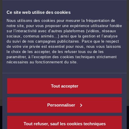
Droit de la famille, des personnes et de leur
patrimoine
Droit pénal
Ce site web utilise des cookies
Droit des étrangers et de la nationalité
2
Nous utilisons des cookies pour mesurer la fréquentation de
ME LINDA NOTOMISTA
notre site, pour vous proposer une expérience utilisateur fondée
5 Rue de l'Hôtel des Postes 91160 LONGJUMEAU
sur l’interactivité avec d’autres plateformes (vidéos, réseaux
sociaux, contenus animés…) ainsi que la gestion et l’analyse
Accepte les consultations vidéo
du suivi de nos campagnes publicitaires. Parce que le respect
Droit de la famille, des personnes et de leur
patrimoine
de votre vie privée est essentiel pour nous, nous vous laissons
Droit pénal
le choix de les accepter, de les refuser tous ou de les
Procédure civile
paramétrer, à l’exception des cookies techniques strictement
nécessaires au fonctionnement du site.
3
ME VIRGINIE LORMAIL-BOUCHERON
134 Rue du Président F. Mitterrand 91160
LONGJUMEAU
Droit de la famille, des personnes et de leur
patrimoine
Tout accepter
Droit du crédit et de la consommation
Droit du travail
Personnaliser
4
MENTIONS LÉGALES
Tout refuser, sauf les cookies techniques
POLITIQUE DE CONFIDENTIALITÉ