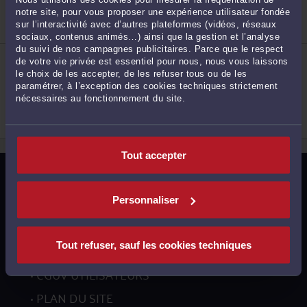
Droit pénal
notre site, pour vous proposer une expérience utilisateur fondée
Droit des étrangers et de la nationalité
Droit public
sur l’interactivité avec d’autres plateformes (vidéos, réseaux
2
sociaux, contenus animés…) ainsi que la gestion et l’analyse
du suivi de nos campagnes publicitaires. Parce que le respect
ME LINDA NOTOMISTA
de votre vie privée est essentiel pour nous, nous vous laissons
5 Rue de l'Hôtel des Postes 91160 LONGJUMEAU
le choix de les accepter, de les refuser tous ou de les
Accepte les consultations vidéo
paramétrer, à l’exception des cookies techniques strictement
Droit pénal
nécessaires au fonctionnement du site.
Droit de la famille, des personnes et de leur
patrimoine
Procédure civile
3
Tout accepter
MENTIONS LÉGALES
Personnaliser
POLITIQUE DE CONFIDENTIALITÉ
POLITIQUE DES COOKIES
Tout refuser, sauf les cookies techniques
CGU AVOCATS
CGUV UTILISATEURS
PLAN DU SITE