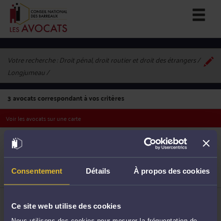
Votre recherche :
Droit pénal, droit routier et droit des étrangers /
Longjumeau
3
avocats correspondant à vos critères
Voir les avocats sur une carte
ME AURÉLIE VOISIN
21 Avenue du Général de Gaulle 91160 LONGJUMEAU
Droit pénal
Droit de la famille, des personnes et de leur
patrimoine
1
Consentement
Détails
À propos des cookies
Droit du travail
ME MARC-ANTOINE LEVY
16 Rue des Ecoles 91160 LONGJUMEAU
Ce site web utilise des cookies
Accepte les consultations vidéo
Nous utilisons des cookies pour mesurer la fréquentation de