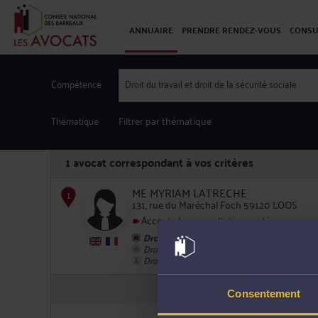
ANNUAIRE
PRENDRE RENDEZ-VOUS
CONSU
Compétence
Droit du travail et droit de la sécurité sociale
Thématique
Filtrer par thématique
1
avocat correspondant à vos critères
ME MYRIAM LATRECHE
131, rue du Maréchal Foch 59120 LOOS
Accepte les consultations vidéo
Droit du travail
1
Droit commercial, des affaires et de la conc
Droit de la famille, des personnes et de leur
Consentement