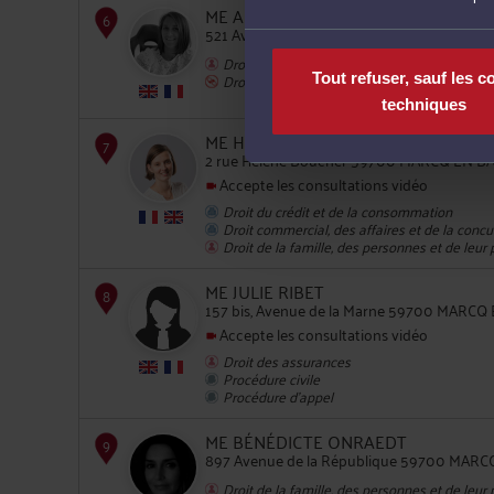
ME AMÉLIE DELMAIRE
521 Avenue de la République 59700 MAR
Droit de la famille, des personnes et de leur
5
Droit pénal
Tout refuser, sauf les c
techniques
ME HÉLÈNE MAIRESSE
2 rue Hélène Boucher 59700 MARCQ EN 
Accepte les consultations vidéo
Droit du crédit et de la consommation
Droit commercial, des affaires et de la conc
Droit de la famille, des personnes et de leur
6
ME JULIE RIBET
157 bis, Avenue de la Marne 59700 MARC
Accepte les consultations vidéo
Droit des assurances
Procédure civile
Procédure d'appel
7
ME BÉNÉDICTE ONRAEDT
897 Avenue de la République 59700 MAR
Droit de la famille, des personnes et de leur