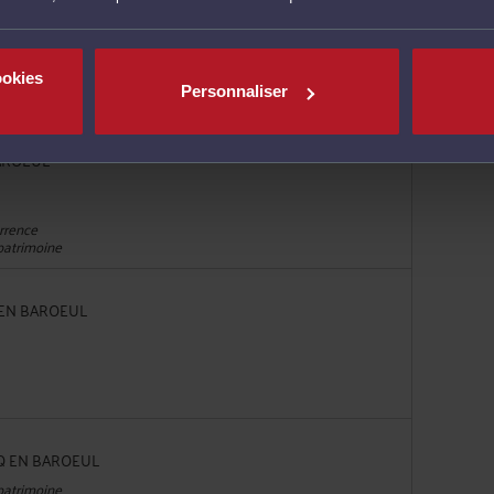
CQ EN BAROEUL
 patrimoine
ookies
Personnaliser
BAROEUL
urrence
 patrimoine
Q EN BAROEUL
CQ EN BAROEUL
 patrimoine