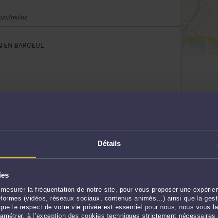
 patrimoine
CQ EN BAROEUL
UL
urrence
Détails
UL
ies
mesurer la fréquentation de notre site, pour vous proposer une expérien
 patrimoine
ateformes (vidéos, réseaux sociaux, contenus animés…) ainsi que la gesti
cultés
ue le respect de votre vie privée est essentiel pour nous, nous vous la
ramétrer, à l’exception des cookies techniques strictement nécessaires