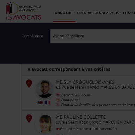
ANNUAIRE
PRENDRE RENDEZ-VOUS
CONSU
Compétence
Avocat généraliste
9
avocats correspondant à vos critères
ME SLY CROQUELOIS-AMRI
62 Rue de Menin 59700 MARCQ EN BARO
Baux d'habitation
Droit pénal
1
Droit de la famille, des personnes et de leur
ME PAULINE COLLETTE
17, rue Saint Roch 59700 MARCQ EN BAR
Accepte les consultations vidéo