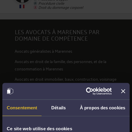
Procédure civile
Droit du dommage corporel
2
LES AVOCATS À MARENNES PAR
DOMAINE DE COMPÉTENCE
Avocats généralistes à Marennes
Avocats en
droit de la famille, des personnes, et de la
consommation
à Marennes
Avocats en
droit immobilier, baux, construction, voisinage
à Marennes
Avocats en
droit du travail et droit de la sécurité sociale
à
Marennes
Consentement
Détails
À propos des cookies
Avocats en
droit des assurances, du dommage corporel et
de la santé
à Marennes
Ce site web utilise des cookies
Avocats en
droit pénal, droit routier et droit des étrangers