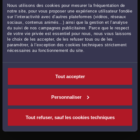
Nous utilisons des cookies pour mesurer la fréquentation de
à Marennes
notre site, pour vous proposer une expérience utilisateur fondée
sur l’interactivité avec d’autres plateformes (vidéos, réseaux
Avocats en
droit public, urbanisme et droit de
sociaux, contenus animés…) ainsi que la gestion et l’analyse
l'environnement
à Marennes
du suivi de nos campagnes publicitaires. Parce que le respect
de votre vie privée est essentiel pour nous, nous vous laissons
Avocats en
droit international et de l'union européenne
à
le choix de les accepter, de les refuser tous ou de les
Marennes
paramétrer, à l’exception des cookies techniques strictement
nécessaires au fonctionnement du site.
Avocats en
procédure civile, procédure d'appel
à
Marennes
Avocats en
droit des enfants
à Marennes
Tout accepter
MARENNES SE SITUE DANS LE RESSORT DU BARREAU
Personnaliser
DE LA ROCHELLE
ACCÉDER À LA PAGE D'INFORMATIONS DU
Tout refuser, sauf les cookies techniques
BARREAU DE LA ROCHELLE >