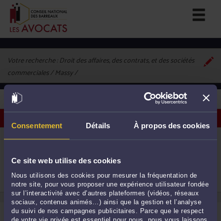
Votre recherche :
Droit des affaires, des contrats, et des sociétés
commerciales / Massy
1
avocat correspondant à vos critères
Voir les avocats sur une carte
Consentement
Détails
À propos des cookies
ME SANDRINE COHEN
103 Avenue de Paris 91300 MASSY
Droit commercial, des affaires et de la concurrence
Ce site web utilise des cookies
Droit de la famille, des personnes et de leur
patrimoine
1
Nous utilisons des cookies pour mesurer la fréquentation de
Droit pénal
notre site, pour vous proposer une expérience utilisateur fondée
sur l’interactivité avec d’autres plateformes (vidéos, réseaux
sociaux, contenus animés…) ainsi que la gestion et l’analyse
du suivi de nos campagnes publicitaires. Parce que le respect
de votre vie privée est essentiel pour nous, nous vous laissons