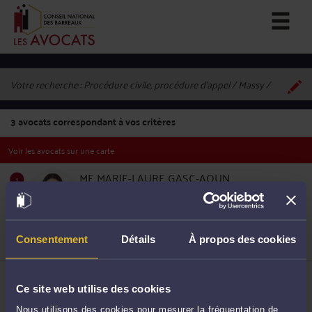
Votre recherche :
Procédure civile, procédure d'appel / Massy
3
avocats correspondant à vos critères
Voir les avocats sur une carte
ME MARIE-LAURE GASC-AOUN
36 Rue Jean Mermoz 91300 MASSY
Accepte les consultations vidéo
Procédure civile
1
Procédure d'appel
Droit de la famille, des personnes et de leur
Consentement
Détails
À propos des cookies
patrimoine
ME LAURÈNE MOREAU
5 B Rue René Cavelier de la Salle 91300 MASSY
Ce site web utilise des cookies
Accepte les consultations vidéo
Nous utilisons des cookies pour mesurer la fréquentation de