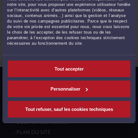
Procédure civile
Procédure d'appel
notre site, pour vous proposer une expérience utilisateur fondée
Droit de la famille, des personnes et de leur
sur l’interactivité avec d’autres plateformes (vidéos, réseaux
patrimoine
2
sociaux, contenus animés…) ainsi que la gestion et l’analyse
du suivi de nos campagnes publicitaires. Parce que le respect
ME SANDRINE COHEN
de votre vie privée est essentiel pour nous, nous vous laissons
103 Avenue de Paris 91300 MASSY
le choix de les accepter, de les refuser tous ou de les
Procédure civile
paramétrer, à l’exception des cookies techniques strictement
Droit de la famille, des personnes et de leur
nécessaires au fonctionnement du site.
patrimoine
Droit pénal
3
Tout accepter
MENTIONS LÉGALES
POLITIQUE DE CONFIDENTIALITÉ
Personnaliser
POLITIQUE DES COOKIES
CGU AVOCATS
Tout refuser, sauf les cookies techniques
CGUV UTILISATEURS
PLAN DU SITE