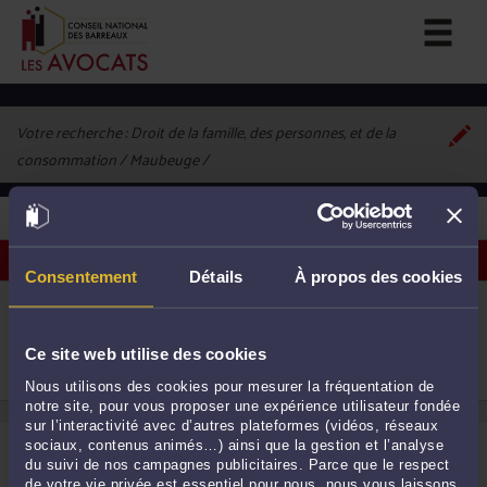
Votre recherche :
Droit de la famille, des personnes, et de la
consommation / Maubeuge
1
avocat correspondant à vos critères
Voir les avocats sur une carte
Consentement
Détails
À propos des cookies
ME AUXANNE LAMBELIN
38 Avenue Roosevelt 59600 MAUBEUGE
Droit de la famille, des personnes et de leur
Ce site web utilise des cookies
patrimoine
Droit pénal
1
Nous utilisons des cookies pour mesurer la fréquentation de
notre site, pour vous proposer une expérience utilisateur fondée
sur l’interactivité avec d’autres plateformes (vidéos, réseaux
sociaux, contenus animés…) ainsi que la gestion et l’analyse
du suivi de nos campagnes publicitaires. Parce que le respect
de votre vie privée est essentiel pour nous, nous vous laissons