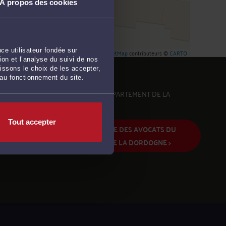
À propos des cookies
ce utilisateur fondée sur
Leaflet
| ©
OpenStreetMap
contributeurs ©
CARTO
on et l’analyse du suivi de nos
issons le choix de les accepter,
 au fonctionnement du site.
MOULEYDIER SE SITUE DANS LE DÉPARTEMENT DE LA
DORDOGNE
Tout accepter
ACCÉDER À LA LISTE DES AVOCATS DU
DÉPARTEMENT DE LA DORDOGNE >