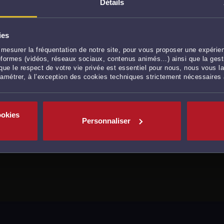
Détails
ies
mesurer la fréquentation de notre site, pour vous proposer une expérien
ateformes (vidéos, réseaux sociaux, contenus animés…) ainsi que la gesti
ue le respect de votre vie privée est essentiel pour nous, nous vous la
E DE COMPÉTENCE
ramétrer, à l’exception des cookies techniques strictement nécessaires
ookies
Personnaliser