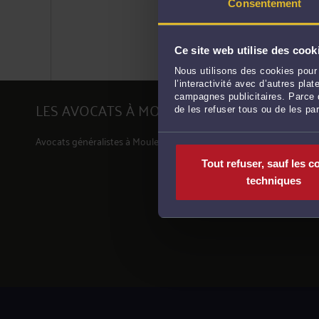
Consentement
Ce site web utilise des cook
Nous utilisons des cookies pour 
l’interactivité avec d’autres pl
campagnes publicitaires. Parce q
LES AVOCATS À MOULEYDIER PAR DOMAIN
de les refuser tous ou de les pa
Avocats généralistes à Mouleydier
Tout refuser, sauf les c
techniques