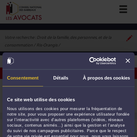
Votre recherche :
Droit de la famille, des personnes, et de la
consommation / Ris-Orangis
1
avocat correspondant à vos critères
Voir les avocats sur une carte
Consentement
Détails
À propos des cookies
ME VIRGINIE SEVIN
16 Place Jacques Brel 91130 RIS ORANGIS
Accepte les consultations vidéo
Ce site web utilise des cookies
Droit de la famille, des personnes et de leur
1
patrimoine
Nous utilisons des cookies pour mesurer la fréquentation de
notre site, pour vous proposer une expérience utilisateur fondée
sur l’interactivité avec d’autres plateformes (vidéos, réseaux
sociaux, contenus animés…) ainsi que la gestion et l’analyse
du suivi de nos campagnes publicitaires. Parce que le respect
de votre vie privée est essentiel pour nous, nous vous laissons