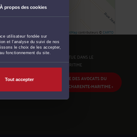
À propos des cookies
Leaflet
| ©
OpenStreetMap
contributeurs ©
CARTO
ce utilisateur fondée sur
on et l’analyse du suivi de nos
issons le choix de les accepter,
 au fonctionnement du site.
SAINT-GEORGES-DE-DIDONNE SE SITUE DANS LE
DÉPARTEMENT DE LA CHARENTE-MARITIME
ACCÉDER À LA LISTE DES AVOCATS DU
Tout accepter
DÉPARTEMENT DE LA CHARENTE-MARITIME >