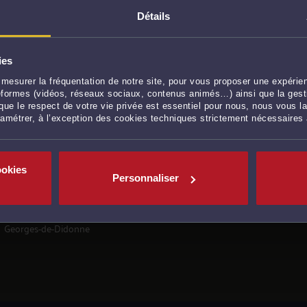
Détails
ies
mesurer la fréquentation de notre site, pour vous proposer une expérien
ateformes (vidéos, réseaux sociaux, contenus animés…) ainsi que la gesti
NNE PAR DOMAINE DE COMPÉTENCE
ue le respect de votre vie privée est essentiel pour nous, nous vous la
ramétrer, à l’exception des cookies techniques strictement nécessaires
Avocats en
droit de la famille, des personnes, et de la
consommation
à Saint-Georges-de-Didonne
ookies
Avocats en
droit du travail et droit de la sécurité sociale
à
Personnaliser
Saint-Georges-de-Didonne
Avocats en
procédure civile, procédure d'appel
à Saint-
Georges-de-Didonne