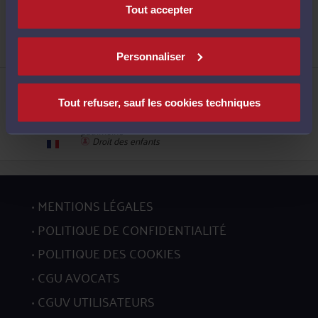
ME CHARLOTTE DESBONNET
Tout accepter
156, Chaussée Pierre Curie 59200 TOURCOING
Droit de la famille, divorce, séparation
5
Personnaliser
ME NORA MISSAOUI-LEFEBVRE
445, Boulevard Gambetta 59200 TOURCOING
Tout refuser, sauf les cookies techniques
Droit pénal
Droit de la famille, des personnes et de leur
patrimoine
Droit des enfants
6
MENTIONS LÉGALES
POLITIQUE DE CONFIDENTIALITÉ
POLITIQUE DES COOKIES
7
CGU AVOCATS
CGUV UTILISATEURS