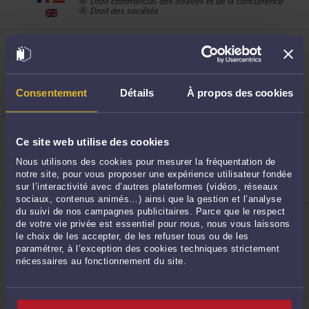
Droit des sociétés
2
ME MURIELLE LHONI
445, Boulevard Gambetta 59200 TOURCOING
Accepte les consultations vidéo
Droit public
Droit des étrangers et de la nationalité
Consentement
Détails
À propos des cookies
Droit de la famille, divorce, séparation
ME MARINE CRAYNEST
3
445, Bld Gambetta 59200 TOURCOING
Ce site web utilise des cookies
Accepte les consultations vidéo
Nous utilisons des cookies pour mesurer la fréquentation de
Droit de la famille, divorce, séparation
notre site, pour vous proposer une expérience utilisateur fondée
Baux d'habitation
Mesures d'exécution forcée
sur l’interactivité avec d’autres plateformes (vidéos, réseaux
sociaux, contenus animés…) ainsi que la gestion et l’analyse
du suivi de nos campagnes publicitaires. Parce que le respect
ME PRISCILLA PUTEANUS
de votre vie privée est essentiel pour nous, nous vous laissons
445, Bld Gambetta 59200 TOURCOING
le choix de les accepter, de les refuser tous ou de les
4
Accepte les consultations vidéo
paramétrer, à l’exception des cookies techniques strictement
Droit de la famille, des personnes et de leur
nécessaires au fonctionnement du site.
patrimoine
Droit du travail
Droit du dommage corporel