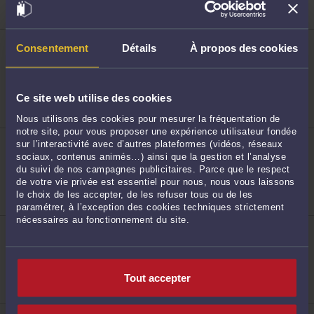
patrimoine
2
ME LOUISE MARTEL
Consentement
Détails
À propos des cookies
445 Boulevard Gambetta - 8ème étage 59200
TOURCOING
Accepte les consultations vidéo
Procédure d'appel
Ce site web utilise des cookies
Droit des étrangers et de la nationalité
Droit routier et de la circulation routière
Nous utilisons des cookies pour mesurer la fréquentation de
notre site, pour vous proposer une expérience utilisateur fondée
3
ME ALEXIS FLAMENT
sur l’interactivité avec d’autres plateformes (vidéos, réseaux
445 Boulevard Gambetta 59200 TOURCOING
sociaux, contenus animés…) ainsi que la gestion et l’analyse
Accepte les consultations vidéo
du suivi de nos campagnes publicitaires. Parce que le respect
Procédure civile
de votre vie privée est essentiel pour nous, nous vous laissons
Droit du travail
le choix de les accepter, de les refuser tous ou de les
Droit de la sécurité sociale
paramétrer, à l’exception des cookies techniques strictement
nécessaires au fonctionnement du site.
ME MARINE CRAYNEST
445, Bld Gambetta 59200 TOURCOING
4
Accepte les consultations vidéo
Procédure d'appel
Droit de la famille, divorce, séparation
Tout accepter
Baux d'habitation