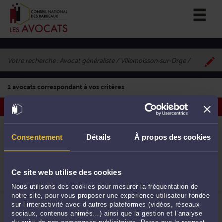
Votre recherche :
Avocat généraliste / Villemoisson-sur-Orge
2
avocats correspondant à vos critères
Voir les avocats sur une carte
ME DIANE-MARIE PALACIO RUSSO
110 Route de Corbeil 91360 VILLEMOISSON-SUR-
Consentement
Détails
À propos des cookies
ORGE
Accepte les consultations vidéo
1
Droit de la famille, des personnes et de leur
patrimoine
Ce site web utilise des cookies
Droit immobilier
Droit du dommage corporel
Nous utilisons des cookies pour mesurer la fréquentation de
notre site, pour vous proposer une expérience utilisateur fondée
ME CAROLE DA SILVA
sur l’interactivité avec d’autres plateformes (vidéos, réseaux
110 Route de Corbeil 91360 VILLEMOISSON-SUR-
sociaux, contenus animés…) ainsi que la gestion et l’analyse
ORGE