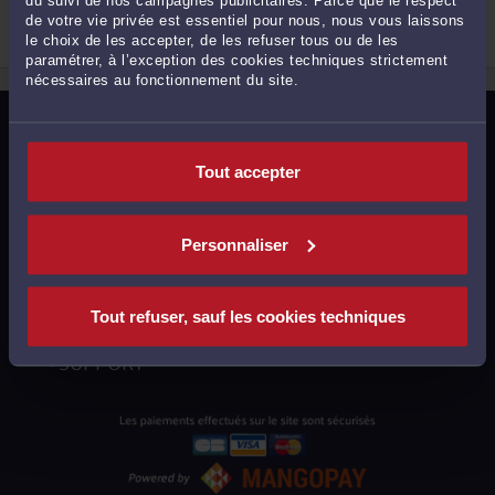
du suivi de nos campagnes publicitaires. Parce que le respect
Droit de la famille, divorce, séparation
de votre vie privée est essentiel pour nous, nous vous laissons
Droit pénal général
le choix de les accepter, de les refuser tous ou de les
Réparation du préjudice corporel
paramétrer, à l’exception des cookies techniques strictement
2
nécessaires au fonctionnement du site.
MENTIONS LÉGALES
POLITIQUE DE CONFIDENTIALITÉ
Tout accepter
POLITIQUE DES COOKIES
CGU AVOCATS
Personnaliser
CGUV UTILISATEURS
PLAN DU SITE
Tout refuser, sauf les cookies techniques
SUPPORT