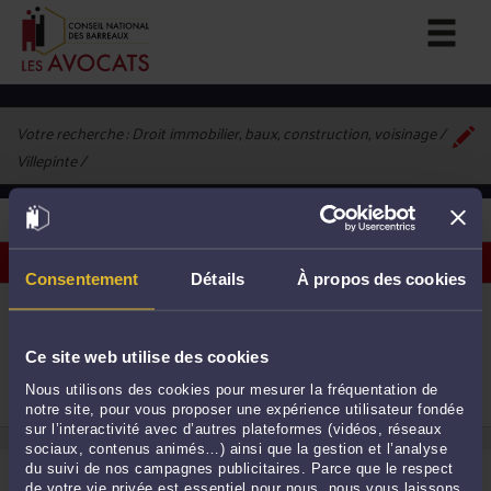
Votre recherche :
Droit immobilier, baux, construction, voisinage /
Villepinte
1
avocat correspondant à vos critères
Voir les avocats sur une carte
Consentement
Détails
À propos des cookies
ME SIDRAH ANWAR
6 avenue des Nymphes 93420 VILLEPINTE
Droit immobilier
Ce site web utilise des cookies
Procédure civile
Droit des étrangers et de la nationalité
1
Nous utilisons des cookies pour mesurer la fréquentation de
notre site, pour vous proposer une expérience utilisateur fondée
sur l’interactivité avec d’autres plateformes (vidéos, réseaux
sociaux, contenus animés…) ainsi que la gestion et l’analyse
du suivi de nos campagnes publicitaires. Parce que le respect
de votre vie privée est essentiel pour nous, nous vous laissons