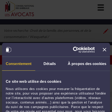
Votre recherche :
Droit de la famille, des personnes, et de la
consommation / Wasquehal
1
avocat correspondant à vos critères
Voir les avocats sur une carte
Consentement
Détails
À propos des cookies
ME LUDOVIC SCHRYVE
22 Allée du Château Blanc 59290 WASQUEHAL
Droit du crédit et de la consommation
Ce site web utilise des cookies
Droit immobilier
Droit commercial, des affaires et de la concurrence
1
Nous utilisons des cookies pour mesurer la fréquentation de
notre site, pour vous proposer une expérience utilisateur fondée
sur l’interactivité avec d’autres plateformes (vidéos, réseaux
sociaux, contenus animés…) ainsi que la gestion et l’analyse
du suivi de nos campagnes publicitaires. Parce que le respect
de votre vie privée est essentiel pour nous, nous vous laissons