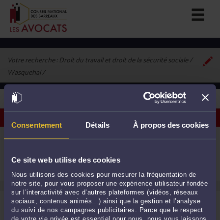
Votre recherche :
Droit du travail et droit de la sécurité sociale /
Wasquehal
1
avocat correspondant à vos critères
Voir les avocats sur une carte
Consentement
Détails
À propos des cookies
ME CLAIRE FRYS
Centre des Affaires du Molinel 59290 WASQUEHAL
Droit du travail
Ce site web utilise des cookies
1
Nous utilisons des cookies pour mesurer la fréquentation de
notre site, pour vous proposer une expérience utilisateur fondée
sur l’interactivité avec d’autres plateformes (vidéos, réseaux
sociaux, contenus animés…) ainsi que la gestion et l’analyse
du suivi de nos campagnes publicitaires. Parce que le respect
de votre vie privée est essentiel pour nous, nous vous laissons