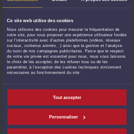
Mars 2022
Février 2022
Ce site web utilise des cookies
Janvier 2022
Nous utilisons des cookies pour mesurer la fréquentation de
Décembre 2021
notre site, pour vous proposer une expérience utilisateur fondée
Novembre 2021
sur l’interactivité avec d’autres plateformes (vidéos, réseaux
sociaux, contenus animés…) ainsi que la gestion et l’analyse
Octobre 2021
du suivi de nos campagnes publicitaires. Parce que le respect
Septembre 2021
de votre vie privée est essentiel pour nous, nous vous laissons
le choix de les accepter, de les refuser tous ou de les
Août 2021
paramétrer, à l’exception des cookies techniques strictement
Juillet 2021
nécessaires au fonctionnement du site.
Juin 2021
Mai 2021
Avril 2021
Tout accepter
Mars 2021
Février 2021
Personnaliser
Janvier 2021
Décembre 2020