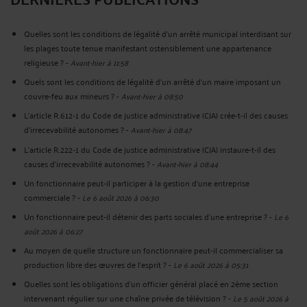
Quelles sont les conditions de légalité d’un arrêté municipal interdisant sur
les plages toute tenue manifestant ostensiblement une appartenance
religieuse ?
-
Avant-hier à 11:58
Quels sont les conditions de légalité d'un arrêté d'un maire imposant un
couvre-feu aux mineurs ?
-
Avant-hier à 08:50
L’article R.612‑1 du Code de justice administrative (CJA) crée-t-il des causes
d’irrecevabilité autonomes ?
-
Avant-hier à 08:47
L’article R.222‑1 du Code de justice administrative (CJA) instaure-t-il des
causes d’irrecevabilité autonomes ?
-
Avant-hier à 08:44
Un fonctionnaire peut-il participer à la gestion d’une entreprise
commerciale ?
-
Le 6 août 2026 à 06:30
Un fonctionnaire peut-il détenir des parts sociales d’une entreprise ?
-
Le 6
août 2026 à 06:27
Au moyen de quelle structure un fonctionnaire peut-il commercialiser sa
production libre des œuvres de l’esprit ?
-
Le 6 août 2026 à 05:31
Quelles sont les obligations d’un officier général placé en 2ème section
intervenant régulier sur une chaîne privée de télévision ?
-
Le 5 août 2026 à