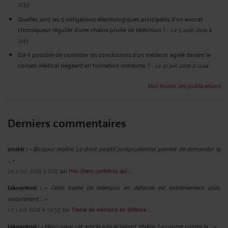
11:33
Quelles sont les 5 obligations déontologiques principales d’un avocat
chroniqueur régulier d’une chaîne privée de télévision ?
-
Le 5 août 2026 à
11:13
Est-il possible de contester les conclusions d’un médecin agréé devant le
conseil médical siégeant en formation restreinte ?
-
Le 31 juil. 2026 à 11:44
Voir toutes ses publications
Derniers commentaires
zoubir :
« Bonjour maître, Le droit positif jurisprudentiel permet de demander la
... »
Le 4 juil. 2026 à 11:15
sur
Mes chers confrères qui ...
takoankosi :
« Cette trame de mémoire en défense est extrêmement utile,
notamment ... »
Le 1 juil. 2026 à 06:53
sur
Trame de mémoire en défense ...
takoankosi :
« Merci pour cet article très éclairant, Maître. La course contre la ... »