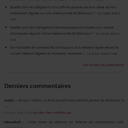
Quelles sont les obligations d’un officier général placé en 2ème section
intervenant régulier sur une chaîne privée de télévision ?
-
Le 5 août 2026 à
11:33
Quelles sont les 5 obligations déontologiques principales d’un avocat
chroniqueur régulier d’une chaîne privée de télévision ?
-
Le 5 août 2026 à
11:13
Est-il possible de contester les conclusions d’un médecin agréé devant le
conseil médical siégeant en formation restreinte ?
-
Le 31 juil. 2026 à 11:44
Voir toutes ses publications
Derniers commentaires
zoubir :
« Bonjour maître, Le droit positif jurisprudentiel permet de demander la
... »
Le 4 juil. 2026 à 11:15
sur
Mes chers confrères qui ...
takoankosi :
« Cette trame de mémoire en défense est extrêmement utile,
notamment ... »