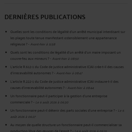
DERNIÈRES PUBLICATIONS
Quelles sont les conditions de légalité d’un arrêté municipal interdisant sur
les plages toute tenue manifestant ostensiblement une appartenance
religieuse ?
-
Avant-hier à 11:58
Quels sont les conditions de légalité d'un arrêté d'un maire imposant un
couvre-feu aux mineurs ?
-
Avant-hier à 08:50
L’article R.612‑1 du Code de justice administrative (CJA) crée-t-il des causes
d’irrecevabilité autonomes ?
-
Avant-hier à 08:47
L’article R.222‑1 du Code de justice administrative (CJA) instaure-t-il des
causes d’irrecevabilité autonomes ?
-
Avant-hier à 08:44
Un fonctionnaire peut-il participer à la gestion d’une entreprise
commerciale ?
-
Le 6 août 2026 à 06:30
Un fonctionnaire peut-il détenir des parts sociales d’une entreprise ?
-
Le 6
août 2026 à 06:27
Au moyen de quelle structure un fonctionnaire peut-il commercialiser sa
production libre des œuvres de l’esprit ?
-
Le 6 août 2026 à 05:31