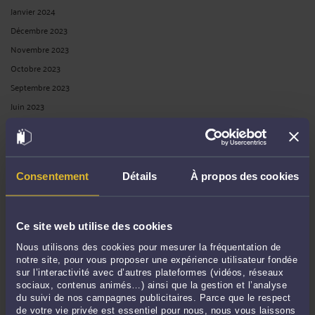
Janvier 2024
Décembre 2023
Novembre 2023
Octobre 2023
Septembre 2023
Juin 2023
Mai 2023
Avril 2023
Mars 2023
Consentement
Détails
À propos des cookies
Février 2023
Décembre 2022
Novembre 2022
Ce site web utilise des cookies
Octobre 2022
Nous utilisons des cookies pour mesurer la fréquentation de
Septembre 2022
notre site, pour vous proposer une expérience utilisateur fondée
sur l’interactivité avec d’autres plateformes (vidéos, réseaux
Août 2022
sociaux, contenus animés…) ainsi que la gestion et l’analyse
Juillet 2022
du suivi de nos campagnes publicitaires. Parce que le respect
de votre vie privée est essentiel pour nous, nous vous laissons
Juin 2022